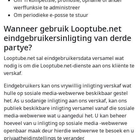
Om 'n kompetisie, promosie, opname of ander
werffunksie te administreer
Om periodieke e-posse te stuur
Wanneer gebruik Looptube.net
eindgebruikersinligting van derde
partye?
Looptube.net sal eindgebruikersdata versamel wat
nodig is om die Looptube.net-dienste aan ons kliënte te
verskaf.
Eindgebruikers kan ons vrywillig inligting verskaf wat
hulle op sosiale media-webwerwe beskikbaar gestel
het. As u sodanige inligting aan ons verskaf, kan ons
publiek beskikbare inligting versamel vanaf die sosiale
media-webwerwe wat u aangedui het. U kan beheer
hoeveel van u inligting op sosiale media -webwerwe
openbaar maak deur hierdie webwerwe te besoek en u
privaatheidinstellings te verander.