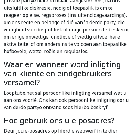
private partye bekend maak, aangesien ons, na ons
uitsluitlike diskresie, nodig of toepaslik is om te
reageer op eise, regsproses (insluitend dagvaardings),
om ons regte en belange of dié van 'n derde party, die
veiligheid van die publiek of enige persoon te beskerm,
om enige onwettige, onetiese of wettig uitvoerbare
aktiwiteite, of om andersins te voldoen aan toepaslike
hofbevele, wette, reëls en regulasies.
Waar en wanneer word inligting
van kliënte en eindgebruikers
versamel?
Looptube.net sal persoonlike inligting versamel wat u
aan ons voorlê. Ons kan ook persoonlike inligting oor u
van derde partye ontvang soos hierbo beskryf.
Hoe gebruik ons u e-posadres?
Deur jou e-posadres op hierdie webwerf in te dien,