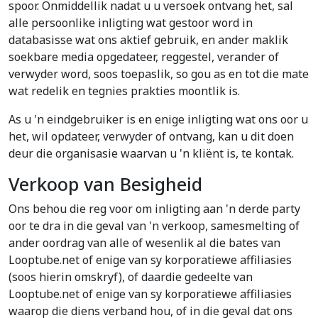
spoor. Onmiddellik nadat u u versoek ontvang het, sal
alle persoonlike inligting wat gestoor word in
databasisse wat ons aktief gebruik, en ander maklik
soekbare media opgedateer, reggestel, verander of
verwyder word, soos toepaslik, so gou as en tot die mate
wat redelik en tegnies prakties moontlik is.
As u 'n eindgebruiker is en enige inligting wat ons oor u
het, wil opdateer, verwyder of ontvang, kan u dit doen
deur die organisasie waarvan u 'n kliënt is, te kontak.
Verkoop van Besigheid
Ons behou die reg voor om inligting aan 'n derde party
oor te dra in die geval van 'n verkoop, samesmelting of
ander oordrag van alle of wesenlik al die bates van
Looptube.net of enige van sy korporatiewe affiliasies
(soos hierin omskryf), of daardie gedeelte van
Looptube.net of enige van sy korporatiewe affiliasies
waarop die diens verband hou, of in die geval dat ons