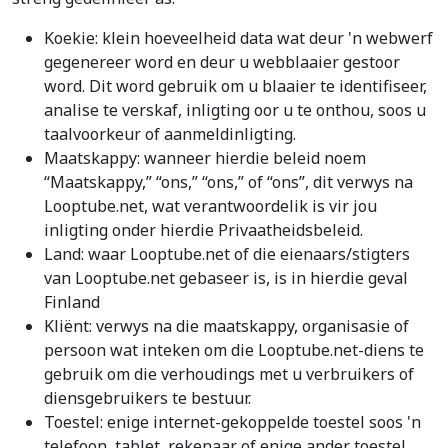
Koekie: klein hoeveelheid data wat deur 'n webwerf
gegenereer word en deur u webblaaier gestoor
word. Dit word gebruik om u blaaier te identifiseer,
analise te verskaf, inligting oor u te onthou, soos u
taalvoorkeur of aanmeldinligting.
Maatskappy: wanneer hierdie beleid noem
“Maatskappy,” “ons,” “ons,” of “ons”, dit verwys na
Looptube.net, wat verantwoordelik is vir jou
inligting onder hierdie Privaatheidsbeleid.
Land: waar Looptube.net of die eienaars/stigters
van Looptube.net gebaseer is, is in hierdie geval
Finland
Kliënt: verwys na die maatskappy, organisasie of
persoon wat inteken om die Looptube.net-diens te
gebruik om die verhoudings met u verbruikers of
diensgebruikers te bestuur.
Toestel: enige internet-gekoppelde toestel soos 'n
telefoon, tablet, rekenaar of enige ander toestel