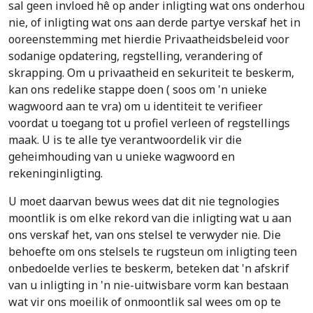
sal geen invloed hê op ander inligting wat ons onderhou
nie, of inligting wat ons aan derde partye verskaf het in
ooreenstemming met hierdie Privaatheidsbeleid voor
sodanige opdatering, regstelling, verandering of
skrapping. Om u privaatheid en sekuriteit te beskerm,
kan ons redelike stappe doen ( soos om 'n unieke
wagwoord aan te vra) om u identiteit te verifieer
voordat u toegang tot u profiel verleen of regstellings
maak. U is te alle tye verantwoordelik vir die
geheimhouding van u unieke wagwoord en
rekeninginligting.
U moet daarvan bewus wees dat dit nie tegnologies
moontlik is om elke rekord van die inligting wat u aan
ons verskaf het, van ons stelsel te verwyder nie. Die
behoefte om ons stelsels te rugsteun om inligting teen
onbedoelde verlies te beskerm, beteken dat 'n afskrif
van u inligting in 'n nie-uitwisbare vorm kan bestaan
wat vir ons moeilik of onmoontlik sal wees om op te