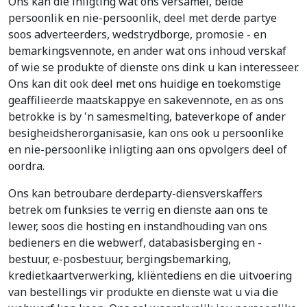
Ons kan die inligting wat ons versamel, beide
persoonlik en nie-persoonlik, deel met derde partye
soos adverteerders, wedstrydborge, promosie - en
bemarkingsvennote, en ander wat ons inhoud verskaf
of wie se produkte of dienste ons dink u kan interesseer.
Ons kan dit ook deel met ons huidige en toekomstige
geaffilieerde maatskappye en sakevennote, en as ons
betrokke is by 'n samesmelting, bateverkope of ander
besigheidsherorganisasie, kan ons ook u persoonlike
en nie-persoonlike inligting aan ons opvolgers deel of
oordra.
Ons kan betroubare derdeparty-diensverskaffers
betrek om funksies te verrig en dienste aan ons te
lewer, soos die hosting en instandhouding van ons
bedieners en die webwerf, databasisberging en -
bestuur, e-posbestuur, bergingsbemarking,
kredietkaartverwerking, kliëntediens en die uitvoering
van bestellings vir produkte en dienste wat u via die