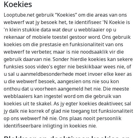
Koekies
Looptube.net gebruik “Koekies” om die areas van ons
webwerf wat jy besoek het, te identifiseer. 'N Koekie is
'n klein stukkie data wat deur u webblaaier op u
rekenaar of mobiele toestel gestoor word. Ons gebruik
koekies om die prestasie en funksionaliteit van ons
webwerf te verbeter, maar is nie noodsaaklik vir die
gebruik daarvan nie. Sonder hierdie koekies kan sekere
funksies soos video's egter nie beskikbaar wees nie, of
u sal u aanmeldbesonderhede moet invoer elke keer as
u die webwerf besoek, aangesien ons nie sou kon
onthou dat u voorheen aangemeld het nie. Die meeste
webblaaiers kan ingestel word om die gebruik van
koekies uit te skakel. As jy egter koekies deaktiveer, sal
jy dalk nie korrek of glad nie toegang tot funksionaliteit
op ons webwerf hê nie. Ons plaas nooit persoonlik
identifiseerbare inligting in koekies nie.