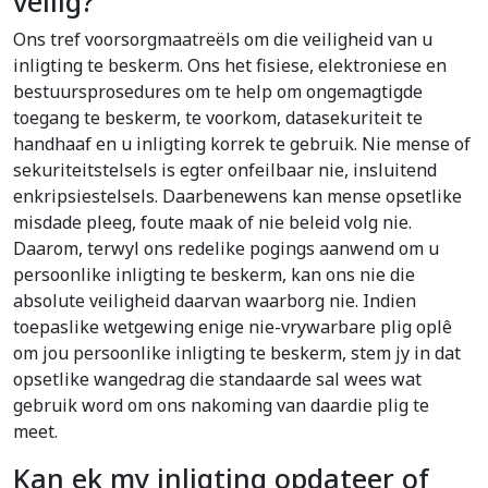
veilig?
Ons tref voorsorgmaatreëls om die veiligheid van u
inligting te beskerm. Ons het fisiese, elektroniese en
bestuursprosedures om te help om ongemagtigde
toegang te beskerm, te voorkom, datasekuriteit te
handhaaf en u inligting korrek te gebruik. Nie mense of
sekuriteitstelsels is egter onfeilbaar nie, insluitend
enkripsiestelsels. Daarbenewens kan mense opsetlike
misdade pleeg, foute maak of nie beleid volg nie.
Daarom, terwyl ons redelike pogings aanwend om u
persoonlike inligting te beskerm, kan ons nie die
absolute veiligheid daarvan waarborg nie. Indien
toepaslike wetgewing enige nie-vrywarbare plig oplê
om jou persoonlike inligting te beskerm, stem jy in dat
opsetlike wangedrag die standaarde sal wees wat
gebruik word om ons nakoming van daardie plig te
meet.
Kan ek my inligting opdateer of