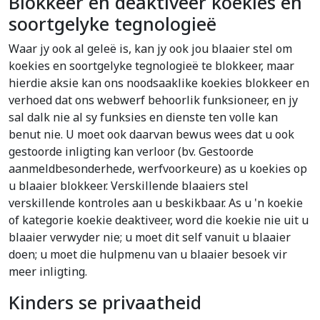
Blokkeer en deaktiveer koekies en
soortgelyke tegnologieë
Waar jy ook al geleë is, kan jy ook jou blaaier stel om
koekies en soortgelyke tegnologieë te blokkeer, maar
hierdie aksie kan ons noodsaaklike koekies blokkeer en
verhoed dat ons webwerf behoorlik funksioneer, en jy
sal dalk nie al sy funksies en dienste ten volle kan
benut nie. U moet ook daarvan bewus wees dat u ook
gestoorde inligting kan verloor (bv. Gestoorde
aanmeldbesonderhede, werfvoorkeure) as u koekies op
u blaaier blokkeer. Verskillende blaaiers stel
verskillende kontroles aan u beskikbaar. As u 'n koekie
of kategorie koekie deaktiveer, word die koekie nie uit u
blaaier verwyder nie; u moet dit self vanuit u blaaier
doen; u moet die hulpmenu van u blaaier besoek vir
meer inligting.
Kinders se privaatheid