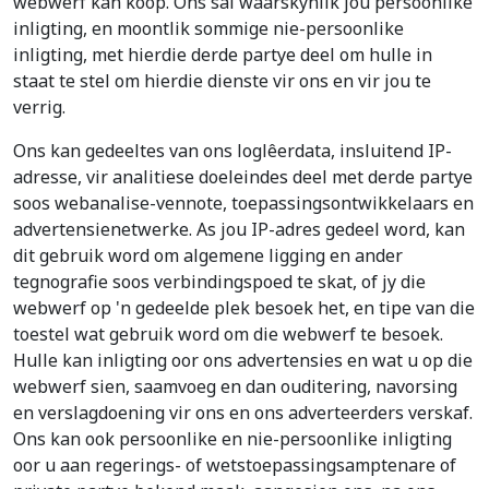
webwerf kan koop. Ons sal waarskynlik jou persoonlike
inligting, en moontlik sommige nie-persoonlike
inligting, met hierdie derde partye deel om hulle in
staat te stel om hierdie dienste vir ons en vir jou te
verrig.
Ons kan gedeeltes van ons loglêerdata, insluitend IP-
adresse, vir analitiese doeleindes deel met derde partye
soos webanalise-vennote, toepassingsontwikkelaars en
advertensienetwerke. As jou IP-adres gedeel word, kan
dit gebruik word om algemene ligging en ander
tegnografie soos verbindingspoed te skat, of jy die
webwerf op 'n gedeelde plek besoek het, en tipe van die
toestel wat gebruik word om die webwerf te besoek.
Hulle kan inligting oor ons advertensies en wat u op die
webwerf sien, saamvoeg en dan ouditering, navorsing
en verslagdoening vir ons en ons adverteerders verskaf.
Ons kan ook persoonlike en nie-persoonlike inligting
oor u aan regerings- of wetstoepassingsamptenare of