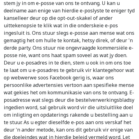
stem jy in om e-posse van ons te ontvang. U kan u
deelname aan enige van hierdie e-poslyste te eniger tyd
kanselleer deur op die opt-out-skakel of ander
uittekenopsie te klik wat in die onderskeie e-pos
ingesluit is. Ons stuur slegs e-posse aan mense wat ons
gemagtig het om hulle te kontak, hetsy direk, of deur 'n
derde party. Ons stuur nie ongevraagde kommersiële e-
posse nie, want ons haat spam soveel as wat jy doen.
Deur u e-posadres in te dien, stem u ook in om ons toe
te laat om u e-posadres te gebruik vir klantegehoor wat
op webwerwe soos Facebook gerig is, waar ons
persoonlike advertensies vertoon aan spesifieke mense
wat gekies het om kommunikasie van ons te ontvang. E-
posadresse wat slegs deur die bestelverwerkingsbladsy
ingedien word, sal gebruik word vir die uitsluitlike doel
om inligting en opdaterings rakende u bestelling aan u
te stuur. As u egter dieselfde e-pos aan ons verskaf het
deur 'n ander metode, kan ons dit gebruik vir enige van
die doeleindes wat in hierdie beleid vermeld word. Let