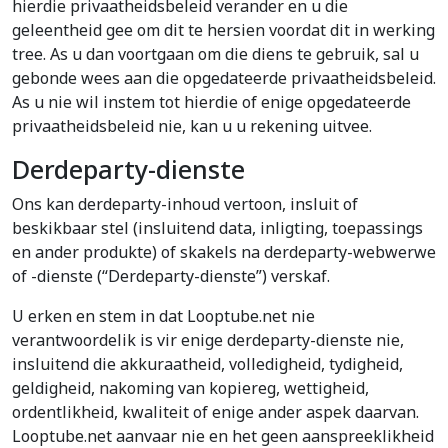
hierdie privaatheidsbeleid verander en u die
geleentheid gee om dit te hersien voordat dit in werking
tree. As u dan voortgaan om die diens te gebruik, sal u
gebonde wees aan die opgedateerde privaatheidsbeleid.
As u nie wil instem tot hierdie of enige opgedateerde
privaatheidsbeleid nie, kan u u rekening uitvee.
Derdeparty-dienste
Ons kan derdeparty-inhoud vertoon, insluit of
beskikbaar stel (insluitend data, inligting, toepassings
en ander produkte) of skakels na derdeparty-webwerwe
of -dienste (“Derdeparty-dienste”) verskaf.
U erken en stem in dat Looptube.net nie
verantwoordelik is vir enige derdeparty-dienste nie,
insluitend die akkuraatheid, volledigheid, tydigheid,
geldigheid, nakoming van kopiereg, wettigheid,
ordentlikheid, kwaliteit of enige ander aspek daarvan.
Looptube.net aanvaar nie en het geen aanspreeklikheid