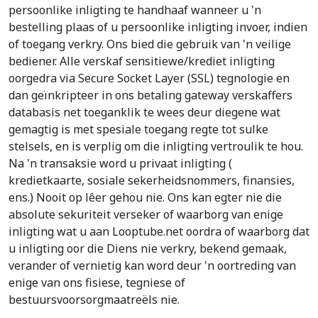
persoonlike inligting te handhaaf wanneer u 'n
bestelling plaas of u persoonlike inligting invoer, indien
of toegang verkry. Ons bied die gebruik van 'n veilige
bediener. Alle verskaf sensitiewe/krediet inligting
oorgedra via Secure Socket Layer (SSL) tegnologie en
dan geïnkripteer in ons betaling gateway verskaffers
databasis net toeganklik te wees deur diegene wat
gemagtig is met spesiale toegang regte tot sulke
stelsels, en is verplig om die inligting vertroulik te hou.
Na 'n transaksie word u privaat inligting (
kredietkaarte, sosiale sekerheidsnommers, finansies,
ens.) Nooit op lêer gehou nie. Ons kan egter nie die
absolute sekuriteit verseker of waarborg van enige
inligting wat u aan Looptube.net oordra of waarborg dat
u inligting oor die Diens nie verkry, bekend gemaak,
verander of vernietig kan word deur 'n oortreding van
enige van ons fisiese, tegniese of
bestuursvoorsorgmaatreëls nie.