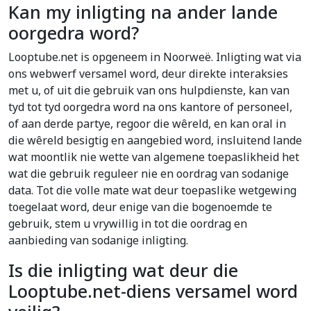
Kan my inligting na ander lande
oorgedra word?
Looptube.net is opgeneem in Noorweë. Inligting wat via
ons webwerf versamel word, deur direkte interaksies
met u, of uit die gebruik van ons hulpdienste, kan van
tyd tot tyd oorgedra word na ons kantore of personeel,
of aan derde partye, regoor die wêreld, en kan oral in
die wêreld besigtig en aangebied word, insluitend lande
wat moontlik nie wette van algemene toepaslikheid het
wat die gebruik reguleer nie en oordrag van sodanige
data. Tot die volle mate wat deur toepaslike wetgewing
toegelaat word, deur enige van die bogenoemde te
gebruik, stem u vrywillig in tot die oordrag en
aanbieding van sodanige inligting.
Is die inligting wat deur die
Looptube.net-diens versamel word